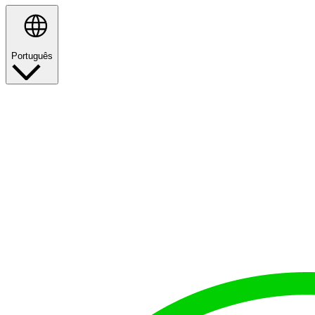
Português
Pesquisar
orgulho
em representar
as
melhores marcas