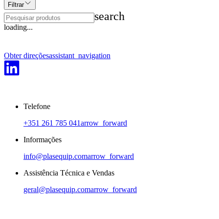
Filtrar
search
play_arrow
loading...
Obter direções
assistant_navigation
Telefone
+351 261 785 041
arrow_forward
Informações
info@plasequip.com
arrow_forward
Assistência Técnica e Vendas
geral@plasequip.com
arrow_forward