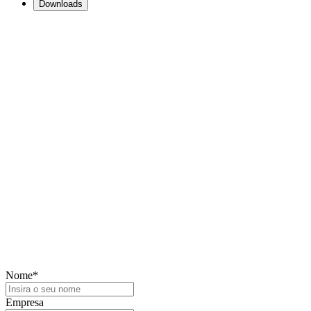
Downloads
Precisa de mais informações?
Fale connosco — estamos aqui para ajudar
Nome
*
Empresa