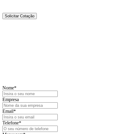
Solicitar Cotação
Precisa de mais informações?
Fale connosco — estamos aqui para
ajudar.
Nome
*
Empresa
Email
*
Telefone
*