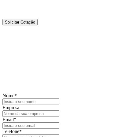
Solicitar Cotação
Precisa de mais informações?
Fale connosco — estamos aqui para
ajudar.
Nome
*
Empresa
Email
*
Telefone
*